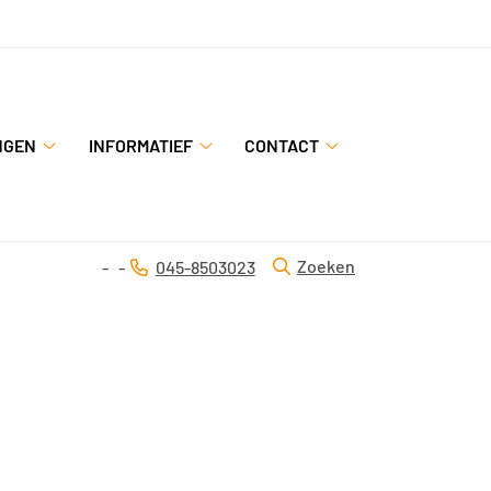
NGEN
INFORMATIEF
CONTACT
Behandelingen
Informatief
Contact
submenu
submenu
submenu
Zoeken
045-8503023
Tel: