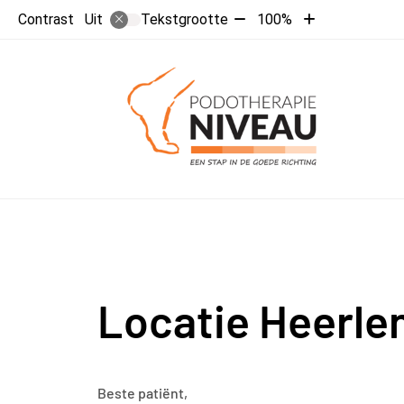
Tekst
Tekst
Contrast
Tekstgrootte
100%
Uit
verkleinen
vergroten
met
met
10%
10%
Locatie Heerle
Beste patiënt,