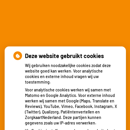
Deze website gebruikt cookies
Wij gebruiken noodzakelijke cookies zodat deze
Nieuws
website goed kan werken. Voor analytische
cookies en externe inhoud vragen wij uw
toestemming.
Locatie Heerlen verhuisd
Voor analytische cookies werken wij samen met
15 jarig jubileum
Matomo en Google Analytics. Voor externe inhoud
Locatie Amby verhuisd!
werken wij samen met Google (Maps, Translate en
Patiënttevredenheid
Reviews), YouTube, Vimeo, Facebook, Instagram, X
(Twitter), Qualizorg, Patiëntenvertellen en
Corona richtlijnen
ZorgkaartNederland. Deze partijen kunnen
gegevens zoals uw IP-adres verwerken.