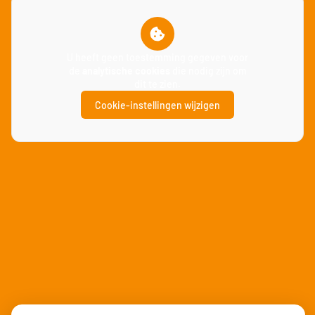
U heeft geen toestemming gegeven voor
de
analytische cookies
die nodig zijn om
dit te zien.
Cookie-instellingen wijzigen