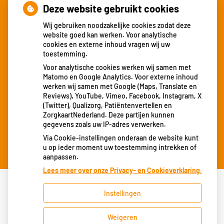
Deze website gebruikt cookies
Wij gebruiken noodzakelijke cookies zodat deze
Nieuws
website goed kan werken. Voor analytische
cookies en externe inhoud vragen wij uw
toestemming.
Locatie Heerlen verhuisd
Voor analytische cookies werken wij samen met
15 jarig jubileum
Matomo en Google Analytics. Voor externe inhoud
Locatie Amby verhuisd!
werken wij samen met Google (Maps, Translate en
Reviews), YouTube, Vimeo, Facebook, Instagram, X
Patiënttevredenheid
(Twitter), Qualizorg, Patiëntenvertellen en
Corona richtlijnen
ZorgkaartNederland. Deze partijen kunnen
gegevens zoals uw IP-adres verwerken.
Via Cookie-instellingen onderaan de website kunt
u op ieder moment uw toestemming intrekken of
aanpassen.
Lees meer over onze Privacy- en Cookieverklaring.
Instellingen
Uw Zorg Online
|
Beheer
Bezoek
Weigeren
onze